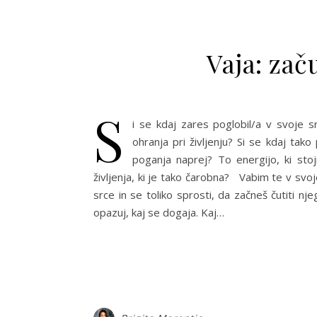
Vaja: zač
S
i se kdaj zares poglobil/a v svoje 
ohranja pri življenju? Si se kdaj tako 
poganja naprej? To energijo, ki sto
življenja, ki je tako čarobna? Vabim te v svoje
srce in se toliko sprosti, da začneš čutiti nje
opazuj, kaj se dogaja. Kaj…