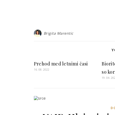
Brigita Marentic
Y
Prehod med letnimi časi
Biori
16. 08. 2022
so kor
19. 04. 20
D