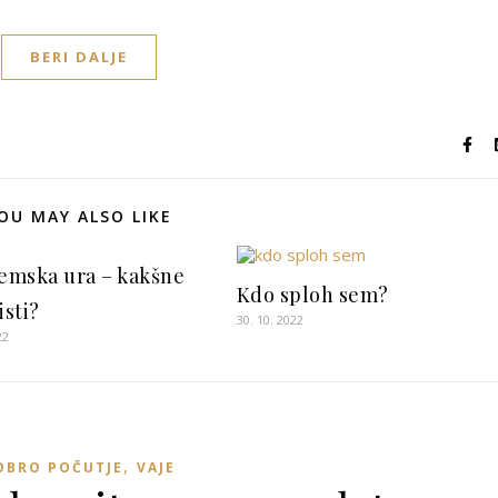
BERI DALJE
OU MAY ALSO LIKE
temska ura – kakšne
Kdo sploh sem?
isti?
30. 10. 2022
22
,
OBRO POČUTJE
VAJE