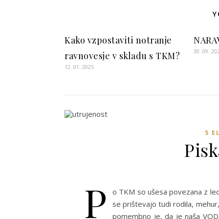
Y
Kako vzpostaviti notranje
NARAV
30. 09. 20
ravnovesje v skladu s TKM?
12. 01. 2025
5 
Pisk
P
o TKM so ušesa povezana z led
se prištevajo tudi rodila, mehur,
pomembno je, da je naša VODA