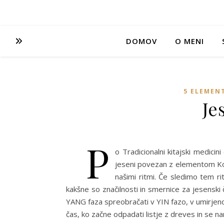
DOMOV
O MENI
5 ELEMEN
Je
P
o Tradicionalni kitajski medici
jeseni povezan z elementom Kovi
našimi ritmi. Če sledimo tem r
kakšne so značilnosti in smernice za jesenski
YANG faza spreobračati v YIN fazo, v umirjeno 
čas, ko začne odpadati listje z dreves in se 