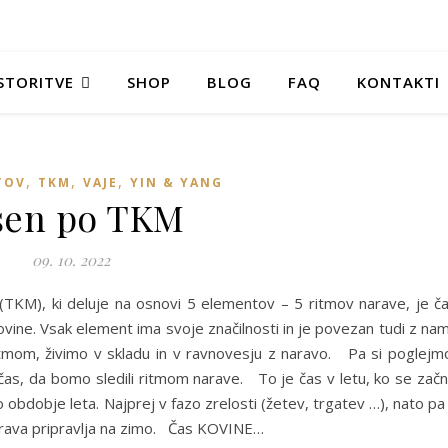
STORITVE
SHOP
BLOG
FAQ
KONTAKTI
,
,
,
TOV
TKM
VAJE
YIN & YANG
sen po TKM
09. 10. 2022
ni (TKM), ki deluje na osnovi 5 elementov – 5 ritmov narave, je č
ne. Vsak element ima svoje značilnosti in je povezan tudi z nam
itmom, živimo v skladu in v ravnovesju z naravo. Pa si poglejm
 čas, da bomo sledili ritmom narave. To je čas v letu, ko se zač
obdobje leta. Najprej v fazo zrelosti (žetev, trgatev …), nato pa
narava pripravlja na zimo. Čas KOVINE…