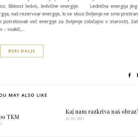
oz. šibkost ledvic, ledvične energije. Lednična energija Ji
gija, naš rezervoar energije, ki se skozi življenje ne sme pretira
 potrebovali več energije za življenje (običajno v starosti). Za
v – vsakič,…
BERI DALJE
OU MAY ALSO LIKE
Kaj nam razkriva naš obraz
 po TKM
23. 03. 2021
21