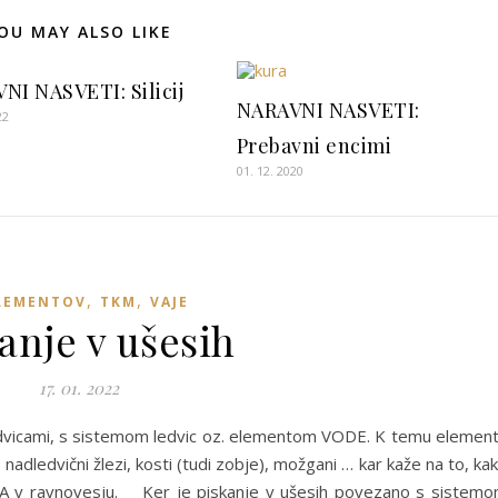
OU MAY ALSO LIKE
NI NASVETI: Silicij
NARAVNI NASVETI:
22
Prebavni encimi
01. 12. 2020
,
,
ELEMENTOV
TKM
VAJE
anje v ušesih
17. 01. 2022
vicami, s sistemom ledvic oz. elementom VODE. K temu elemen
 nadledvični žlezi, kosti (tudi zobje), možgani … kar kaže na to, ka
 v ravnovesju. Ker je piskanje v ušesih povezano s sistem