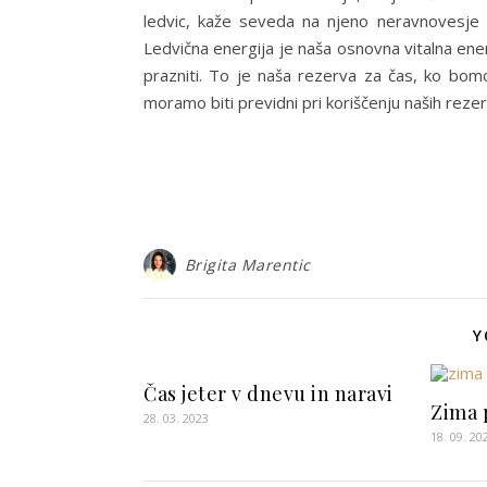
ledvic, kaže seveda na njeno neravnovesje 
Ledvična energija je naša osnovna vitalna ener
prazniti. To je naša rezerva za čas, ko bomo
moramo biti previdni pri koriščenju naših rezer
Brigita Marentic
Y
Čas jeter v dnevu in naravi
Zima
28. 03. 2023
18. 09. 20