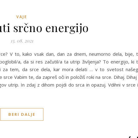
VAJE
uti srčno energijo
15. 08. 2021
srce? V to, kako vsak dan, dan za dnem, neumorno dela, bije, 
poglobil/a, da si res začutil/a ta utrip življenja? To energijo, ki 
ji za tem, da srce dela, kar mora delati … v to svetost naše
 srce Vabim te, da zapreš oči in položiš roki na srce. Dihaj. Dihaj
gov utrip. In zdaj z dihom pojdi do srca in opazuj. Vdihni v srce 
BERI DALJE