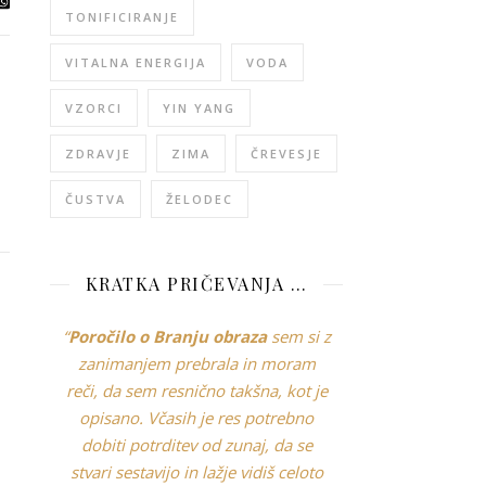
TONIFICIRANJE
VITALNA ENERGIJA
VODA
VZORCI
YIN YANG
ZDRAVJE
ZIMA
ČREVESJE
ČUSTVA
ŽELODEC
KRATKA PRIČEVANJA …
“
Poročilo o Branju obraza
sem si z
zanimanjem prebrala in moram
reči, da sem resnično takšna, kot je
opisano. Včasih je res potrebno
dobiti potrditev od zunaj, da se
stvari sestavijo in lažje vidiš celoto