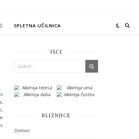
SPLETNA UČILNICA
IŠČI
as
i,
o,
BLIŽNJICE
ne
 v
Domov