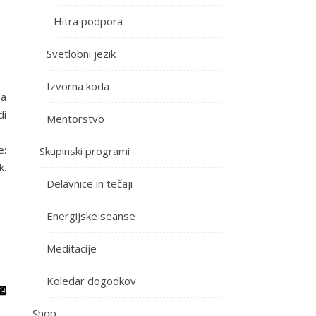
Hitra podpora
Svetlobni jezik
Izvorna koda
da
di
Mentorstvo
n.
e:
Skupinski programi
k.
Delavnice in tečaji
Energijske seanse
Meditacije
Koledar dogodkov
Shop