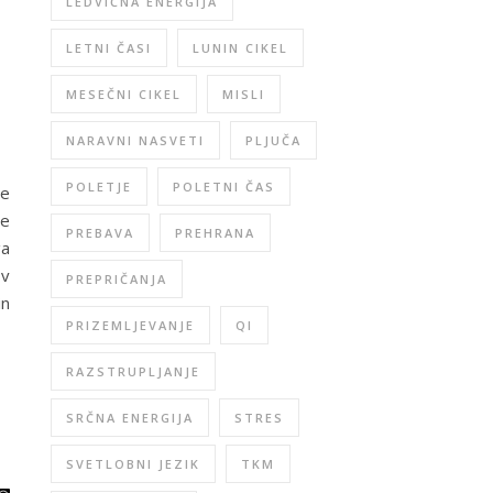
LEDVIČNA ENERGIJA
LETNI ČASI
LUNIN CIKEL
MESEČNI CIKEL
MISLI
NARAVNI NASVETI
PLJUČA
POLETJE
POLETNI ČAS
te
te
PREBAVA
PREHRANA
ga
 v
PREPRIČANJA
in
PRIZEMLJEVANJE
QI
RAZSTRUPLJANJE
SRČNA ENERGIJA
STRES
SVETLOBNI JEZIK
TKM