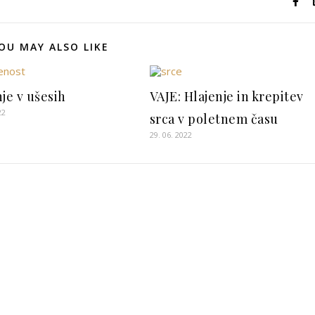
OU MAY ALSO LIKE
je v ušesih
VAJE: Hlajenje in krepitev
22
srca v poletnem času
29. 06. 2022