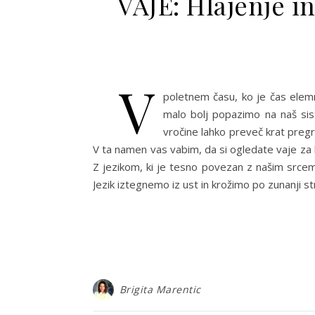
VAJE: Hlajenje i
V
poletnem času, ko je čas elemn
malo bolj popazimo na naš sis
vročine lahko preveč krat preg
V ta namen vas vabim, da si ogledate vaje za 
Z jezikom, ki je tesno povezan z našim srcem
Jezik iztegnemo iz ust in krožimo po zunanji s
Brigita Marentic