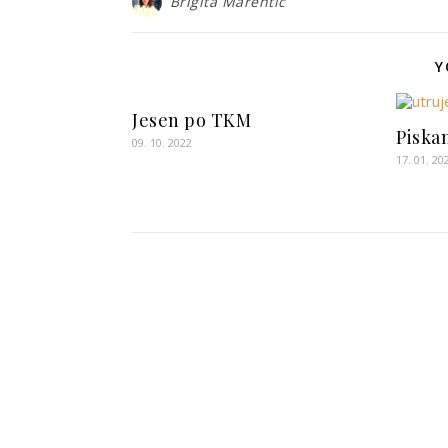
Brigita Marentic
Y
Jesen po TKM
Piskan
09. 10. 2022
17. 01. 20