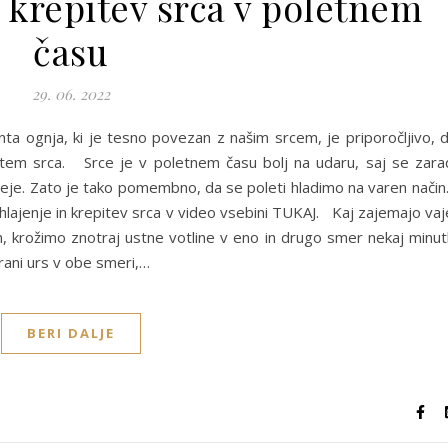
n krepitev srca v poletnem
času
29. 06. 2022
ta ognja, ki je tesno povezan z našim srcem, je priporočljivo, 
tem srca. Srce je v poletnem času bolj na udaru, saj se zara
reje. Zato je tako pomembno, da se poleti hladimo na varen nači
hlajenje in krepitev srca v video vsebini TUKAJ. Kaj zajemajo vaj
, krožimo znotraj ustne votline v eno in drugo smer nekaj minut
trani urs v obe smeri,…
BERI DALJE