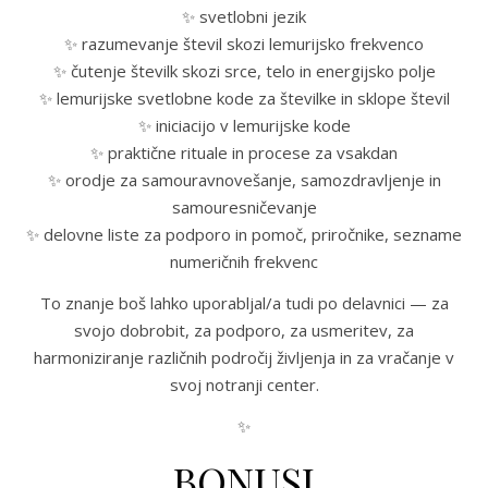
✨ svetlobni jezik
✨ razumevanje števil skozi lemurijsko frekvenco
✨ čutenje številk skozi srce, telo in energijsko polje
✨ lemurijske svetlobne kode za številke in sklope števil
✨ iniciacijo v lemurijske kode
✨ praktične rituale in procese za vsakdan
✨ orodje za samouravnovešanje, samozdravljenje in
samouresničevanje
✨ delovne liste za podporo in pomoč, priročnike, sezname
numeričnih frekvenc
To znanje boš lahko uporabljal/a tudi po delavnici — za
svojo dobrobit, za podporo, za usmeritev, za
harmoniziranje različnih področij življenja in za vračanje v
svoj notranji center.
✨
BONUSI