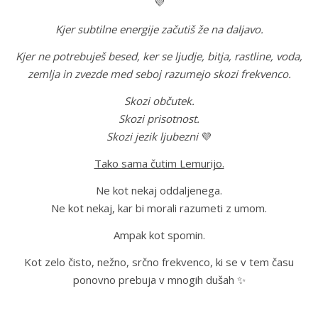
💜
Kjer subtilne energije začutiš že na daljavo.
Kjer ne potrebuješ besed, ker se ljudje, bitja, rastline, voda,
zemlja in zvezde med seboj razumejo skozi frekvenco.
Skozi občutek.
Skozi prisotnost.
Skozi jezik ljubezni
💜
Tako sama čutim Lemurijo.
Ne kot nekaj oddaljenega.
Ne kot nekaj, kar bi morali razumeti z umom.
Ampak kot spomin.
Kot zelo čisto, nežno, srčno frekvenco, ki se v tem času
ponovno prebuja v mnogih dušah ✨