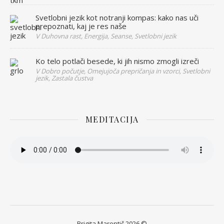
Svetlobni jezik kot notranji kompas: kako nas uči
prepoznati, kaj je res naše
V Duhovna rast, Energija, Seanse, Svetlobni jezik
Ko telo potlači besede, ki jih nismo zmogli izreči
V Dobro počutje, Omejujoča prepričanja in vzorci, Svetlobni
jezik, Zastala čustva
MEDITACIJA
Brigita Marentič 2026 ©