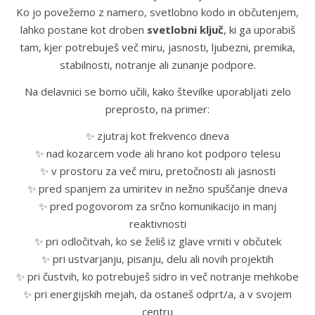
Ko jo povežemo z namero, svetlobno kodo in občutenjem,
lahko postane kot droben
svetlobni ključ
, ki ga uporabiš
tam, kjer potrebuješ več miru, jasnosti, ljubezni, premika,
stabilnosti, notranje ali zunanje podpore.
Na delavnici se bomo učili, kako številke uporabljati zelo
preprosto, na primer:
✨ zjutraj kot frekvenco dneva
✨ nad kozarcem vode ali hrano kot podporo telesu
✨ v prostoru za več miru, pretočnosti ali jasnosti
✨ pred spanjem za umiritev in nežno spuščanje dneva
✨ pred pogovorom za srčno komunikacijo in manj
reaktivnosti
✨ pri odločitvah, ko se želiš iz glave vrniti v občutek
✨ pri ustvarjanju, pisanju, delu ali novih projektih
✨ pri čustvih, ko potrebuješ sidro in več notranje mehkobe
✨ pri energijskih mejah, da ostaneš odprt/a, a v svojem
centru