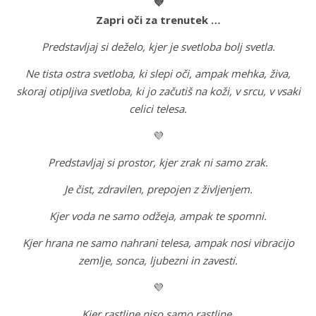
💜
Zapri oči za trenutek …
Predstavljaj si deželo, kjer je svetloba bolj svetla.
Ne tista ostra svetloba, ki slepi oči, ampak mehka, živa,
skoraj otipljiva svetloba, ki jo začutiš na koži, v srcu, v vsaki
celici telesa.
💜
Predstavljaj si prostor, kjer zrak ni samo zrak.
Je čist, zdravilen, prepojen z življenjem.
Kjer voda ne samo odžeja, ampak te spomni.
Kjer hrana ne samo nahrani telesa, ampak nosi vibracijo
zemlje, sonca, ljubezni in zavesti.
💜
Kjer rastline niso samo rastline.