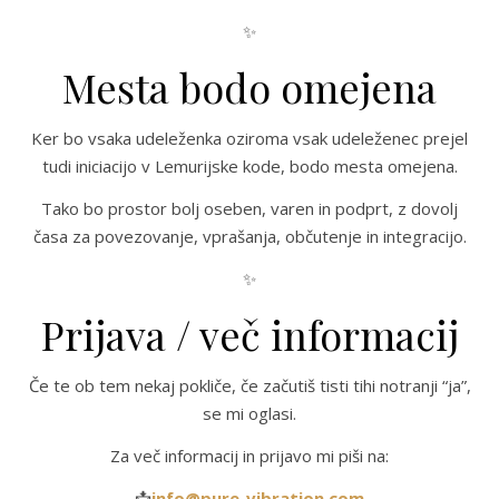
✨
Mesta bodo omejena
Ker bo vsaka udeleženka oziroma vsak udeleženec prejel
tudi iniciacijo v Lemurijske kode, bodo mesta omejena.
Tako bo prostor bolj oseben, varen in podprt, z dovolj
časa za povezovanje, vprašanja, občutenje in integracijo.
✨
Prijava / več informacij
Če te ob tem nekaj pokliče, če začutiš tisti tihi notranji “ja”,
se mi oglasi.
Za več informacij in prijavo mi piši na:
📩
info@
pure-vibration.com