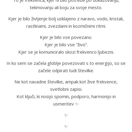
To je frekvenca, kjer ni bilo potrebe po dokazovanju,
tekmovanju ali boju za svoje mesto.
Kjer je bilo življenje bolj usklajeno z naravo, vodo, kristali,
rastlinami, zvezdami in kozmičnimi ritmi.
Kjer je bilo vse povezano.
Kjer je bilo vse “živo”.
Kjer se je komuniciralo skozi frekvenco ljubezni.
In ko sem se začela globlje povezovati s to energijo, so se
začele odpirati tudi številke.
Ne kot navadne številke, ampak kot žive frekvence,
svetlobni zapisi.
Kot ključi, ki nosijo spomin, podporo, harmonijo in
usmeritev ✨
✨
✨