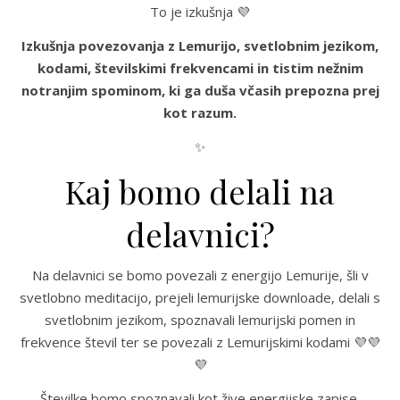
To je izkušnja 💜
Izkušnja povezovanja z Lemurijo, svetlobnim jezikom,
kodami, številskimi frekvencami in tistim nežnim
notranjim spominom, ki ga duša včasih prepozna prej
kot razum.
✨
Kaj bomo delali na
delavnici?
Na delavnici se bomo povezali z energijo Lemurije, šli v
svetlobno meditacijo, prejeli lemurijske downloade, delali s
svetlobnim jezikom, spoznavali lemurijski pomen in
frekvence števil ter se povezali z Lemurijskimi kodami 💜💜
💜
Številke bomo spoznavali kot žive energijske zapise.