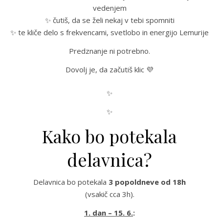
vedenjem
✨ čutiš, da se želi nekaj v tebi spomniti
✨ te kliče delo s frekvencami, svetlobo in energijo Lemurije
Predznanje ni potrebno.
Dovolj je, da začutiš klic 💜
✨
✨
Kako bo potekala
delavnica?
Delavnica bo potekala
3 popoldneve od 18h
(vsakič cca 3h).
1. dan – 15. 6.
: