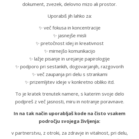
dokument, zvezek, delovno mizo ali prostor.
Uporabiš jih lahko za:
✨ več fokusa in koncentracije
✨ jasnejše misli
✨ pretočnost idej in kreativnost
✨ mirnejšo komunikacijo
✨ lažje pisanje in urejanje papirologije
✨ podporo pri sestankih, dogovarjanjih, razgovorih
✨ več zaupanja pri delu s strankami
✨ prizemljitev ideje v konkretno obliko itd.
To je kratek trenutek namere, s katerim svoje delo
podpreš z več jasnosti, miru in notranje poravnave.
In na tak način uporabljaš kode na čisto vsakem
področju svojega življenja:
v partnerstvu, z otroki, za zdravje in vitalnost, pri delu,