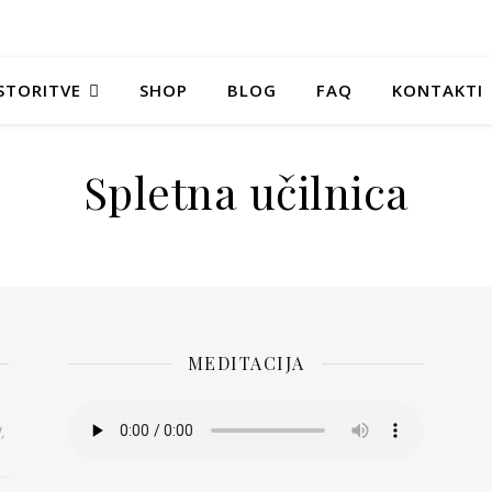
STORITVE
SHOP
BLOG
FAQ
KONTAKTI
Spletna učilnica
MEDITACIJA
,