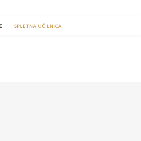
SPLETNA UČILNICA