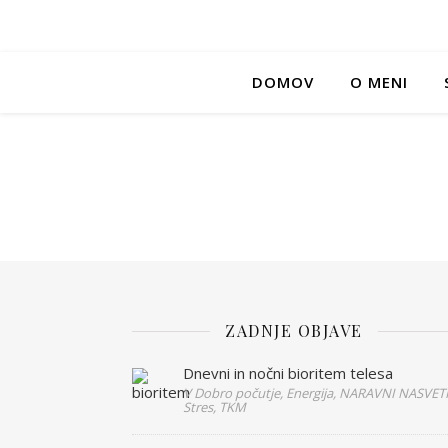
DOMOV
O MENI
ZADNJE OBJAVE
Dnevni in nočni bioritem telesa
V Dobro počutje, Energija, NARAVNI NASVETI
Stres, TKM