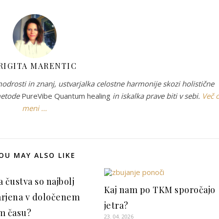
RIGITA MARENTIC
drosti in znanj, ustvarjalka celostne harmonije skozi holistične
 metode
PureVibe Quantum healing
in iskalka prave biti v sebi.
Več 
meni ...
OU MAY ALSO LIKE
 čustva so najbolj
Kaj nam po TKM sporočajo
rjena v določenem
jetra?
m času?
23. 04. 2026