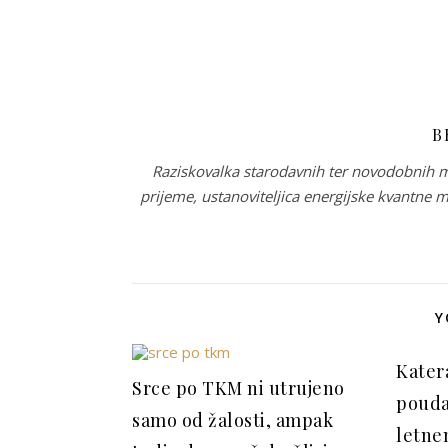
B
Raziskovalka starodavnih ter novodobnih mo
prijeme, ustanoviteljica energijske kvantne
Y
Katera
Srce po TKM ni utrujeno
pouda
samo od žalosti, ampak
letne