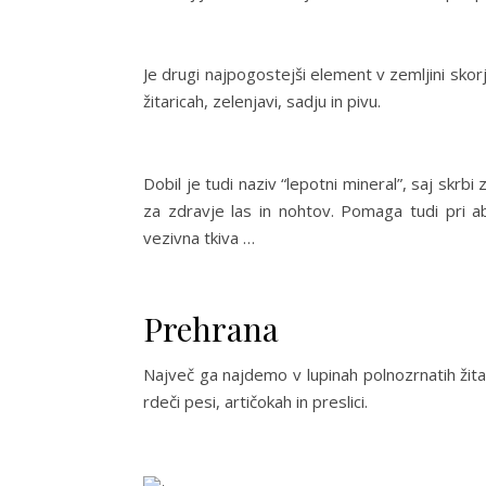
Je drugi najpogostejši element v zemljini skor
žitaricah, zelenjavi, sadju in pivu.
Dobil je tudi naziv “lepotni mineral”, saj skrbi 
za zdravje las in nohtov. Pomaga tudi pri abs
vezivna tkiva …
Prehrana
Največ ga najdemo v lupinah polnozrnatih žitari
rdeči pesi, artičokah in preslici.