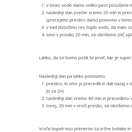
v lonec vode damo veliko pest posušene nj
naslednji dan zvečer vremo 20 min in pre
(precejeno preslico damo ponovno v lonec
v kad dotočimo res toplo vodo, da malo zap
smo v preslici 20 min, se obrišemo (nič sp
Lahko, da se bomo potili že prvič, kar je super
Naslednji dan pa lahko ponovimo:
preslico, ki smo jo precedili in dali nazaj
jo za 2x)
naslednji dan vremo 40 min in precedimo 
torej, 20 min v vroči preslici, se obrišemo
Vroče kopeli niso primerne za srčne bolnike in 