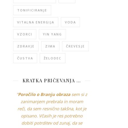
TONIFICIRANJE
VITALNA ENERGIJA
VODA
VZORCI
YIN YANG
ZDRAVJE
ZIMA
ČREVESJE
ČUSTVA
ŽELODEC
KRATKA PRIČEVANJA …
“
Poročilo o Branju obraza
sem si z
zanimanjem prebrala in moram
reči, da sem resnično takšna, kot je
opisano. Včasih je res potrebno
dobiti potrditev od zunaj, da se