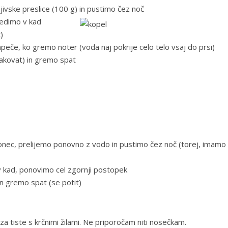
ivske preslice (100 g) in pustimo čez noč
cedimo v kad
)
eče, ko gremo noter (voda naj pokrije celo telo vsaj do prsi)
lakovat) in gremo spat
.
 v lonec, prelijemo ponovno z vodo in pustimo čez noč (torej, imamo
v kad, ponovimo cel zgornji postopek
 in gremo spat (se potit)
za tiste s krčnimi žilami. Ne priporočam niti nosečkam.