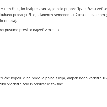
V tem času, ko kraljuje vranica, je zelo priporočljivo uživati več t
kuhano proso (4 žlice) z lanenim semenom (1 žlica) in sezamom 
lo cimeta).
odi pustimo preslico največ 2 minuti).
ične kopeli, ki ne bodo le polne silicija, ampak bodo koristile tu
udi prečistile telo in odstranile toksine.