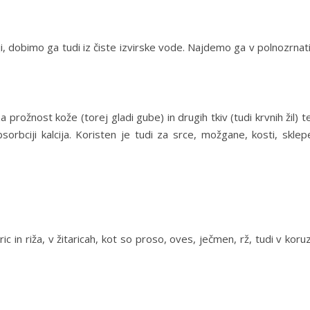
ji, dobimo ga tudi iz čiste izvirske vode. Najdemo ga v polnozrnat
za prožnost kože (torej gladi gube) in drugih tkiv (tudi krvnih žil) t
orbciji kalcija. Koristen je tudi za srce, možgane, kosti, sklep
c in riža, v žitaricah, kot so proso, oves, ječmen, rž, tudi v koruz