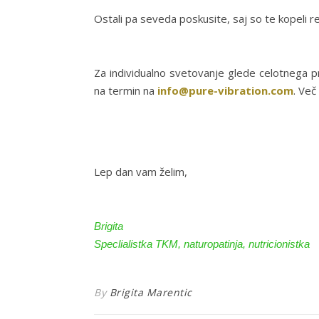
Ostali pa seveda poskusite, saj so te kopeli r
Za individualno svetovanje glede celotnega p
na termin na
info@
pure-vibration.com
. Več
Lep dan vam želim,
Brigita
Speclialistka TKM, naturopatinja, nutricionistka
By
Brigita Marentic