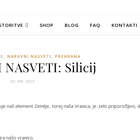
STORITVE
SHOP
BLOG
FAQ
KONTAKTI
,
,
JE
NARAVNI NASVETI
PREHRANA
NASVETI: Silicij
30. 09. 2022
je naš element Zemlje, torej naša Vranica, je zelo priporočljivo, 
ira našo vranico.