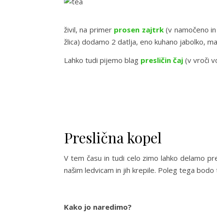
živil, na primer
prosen zajtrk
(v namočeno in 
žlica) dodamo 2 datlja, eno kuhano jabolko, ma
Lahko tudi pijemo blag
presličin čaj
(v vroči v
Preslična kopel
V tem času in tudi celo zimo lahko delamo presl
našim ledvicam in jih krepile. Poleg tega bodo t
Kako jo naredimo?