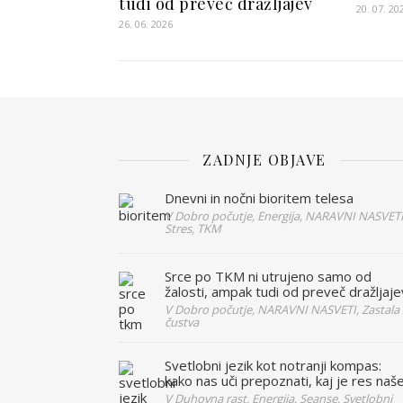
tudi od preveč dražljajev
20. 07. 20
26. 06. 2026
ZADNJE OBJAVE
Dnevni in nočni bioritem telesa
V Dobro počutje, Energija, NARAVNI NASVETI
Stres, TKM
Srce po TKM ni utrujeno samo od
žalosti, ampak tudi od preveč dražljaje
V Dobro počutje, NARAVNI NASVETI, Zastala
čustva
Svetlobni jezik kot notranji kompas:
kako nas uči prepoznati, kaj je res naš
V Duhovna rast, Energija, Seanse, Svetlobni